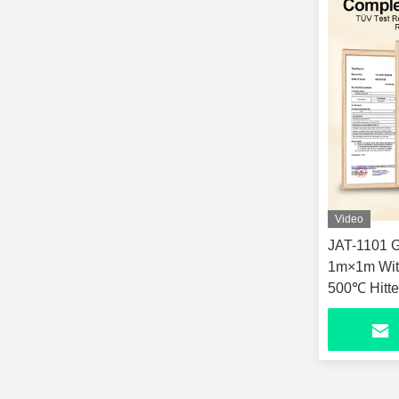
Video
JAT-1101 G
1m×1m Wit
500℃ Hitt
Oxford tas
Keuken Br