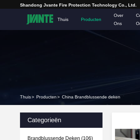
Shandong Jvante Fire Protection Technology Co., Ltd.
Over
C
Thuis
Producten
Ons
O
Thuis
>
Producten
>
China Brandblussende deken
Categorieën
Brandblussende Deken
(106)