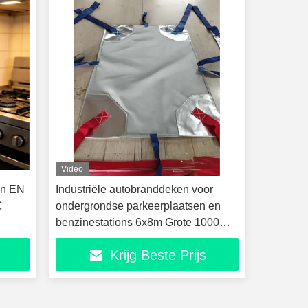
Video
en EN
Industriële autobranddeken voor
C
ondergrondse parkeerplaatsen en
benzinestations 6x8m Grote 1000℃
hittebestendige hoes
Krijg Beste Prijs