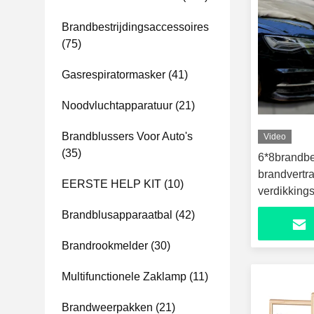
Brandbestrijdingsaccessoires
(75)
Gasrespiratormasker
(41)
Noodvluchtapparatuur
(21)
Brandblussers Voor Auto's
Video
(35)
6*8brandbe
brandvertr
EERSTE HELP KIT
(10)
verdikking
Brandblusapparaatbal
(42)
Brandrookmelder
(30)
Multifunctionele Zaklamp
(11)
Brandweerpakken
(21)