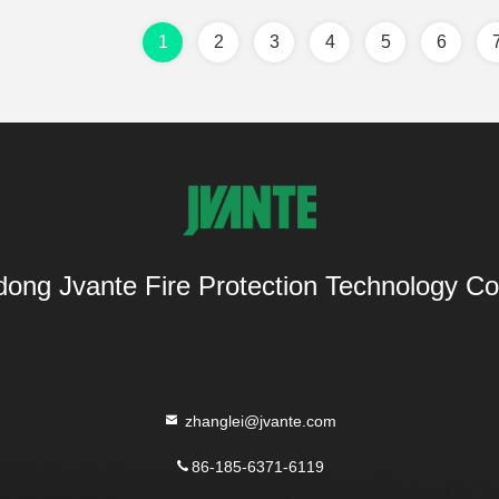
1
2
3
4
5
6
ong Jvante Fire Protection Technology Co.
zhanglei@jvante.com
86-185-6371-6119