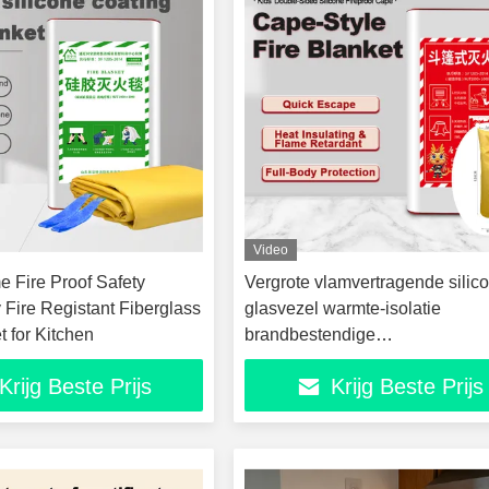
Video
 Fire Proof Safety
Vergrote vlamvertragende silic
Fire Registant Fiberglass
glasvezel warmte-isolatie
t for Kitchen
brandbestendige
ontsnappingsmantel brandredd
Krijg Beste Prijs
Krijg Beste Prijs
branddek brandbeschermingsp
geel