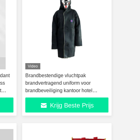
Video
dant
Brandbestendige vluchtpak
ass
brandvertragend uniform voor
t
brandbeveiliging kantoor hotel
huishouden hoge temperatuur
Krijg Beste Prijs
bestand vluchtpak brandbestendige
vluchtpak