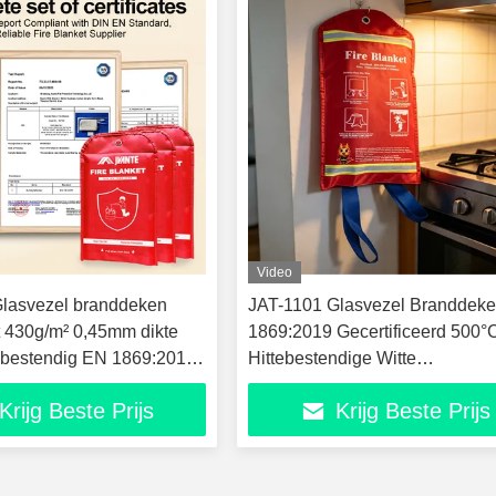
Video
lasvezel branddeken
JAT-1101 Glasvezel Branddek
 430g/m² 0,45mm dikte
1869:2019 Gecertificeerd 500°
ebestendig EN 1869:2019
Hittebestendige Witte
 0,53kg Huishoudelijke
Brandblusdeken 1m x 1m
Krijg Beste Prijs
Krijg Beste Prijs
andblusdeken