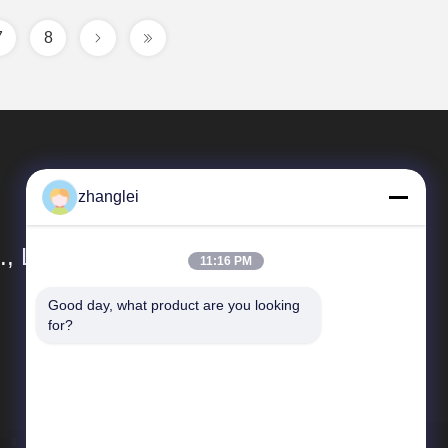
7
8
zhanglei
, Ltd.
11:16 PM
Good day, what product are you looking 
Snelle Links
for?
Sitemap
Privacybeleid