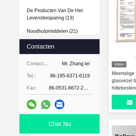
De Producten Van De Het
Levensbesparing
(13)
Noodhulpmiddelen
(21)
Contacten
Contacten:
Mr. Zhang lei
Video
Meertalige
Tel.:
86-185-6371-6119
glasvezel 
Fax:
86-0531-6672-2545
hittebesten
thuisgebrui
gebruikers 
Chat Nu