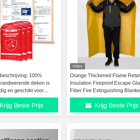
Video
 beschrijving: 100%
Orange Thickened Flame Retar
brandwerende deken is
Insulation Fireproof Escape Gl
dig en geschikt voor
Fiber Fire Extinguishing Blanke
k. Het is geschikt voor
Cape
Krijg Beste Prijs
Krijg Beste Prijs
over de hele wereld.