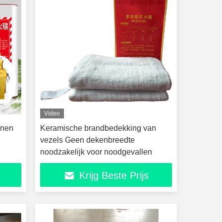
Video
onen
Keramische brandbedekking van
vezels Geen dekenbreedte
noodzakelijk voor noodgevallen
ing
Krijg Beste Prijs
ak