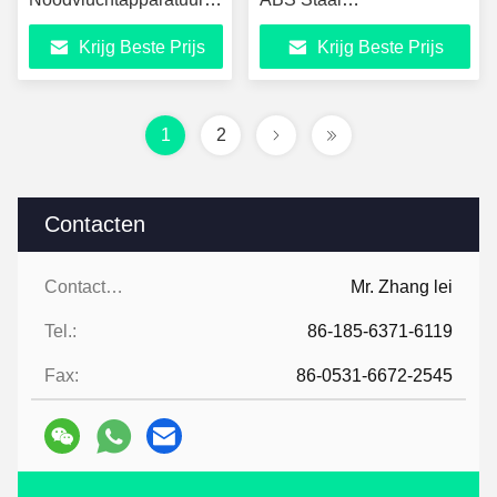
Levensreddende
Noodreddingshamer
Krijg Beste Prijs
Krijg Beste Prijs
afdalingsautoriteit
1
2
Contacten
Contacten:
Mr. Zhang lei
Tel.:
86-185-6371-6119
Fax:
86-0531-6672-2545