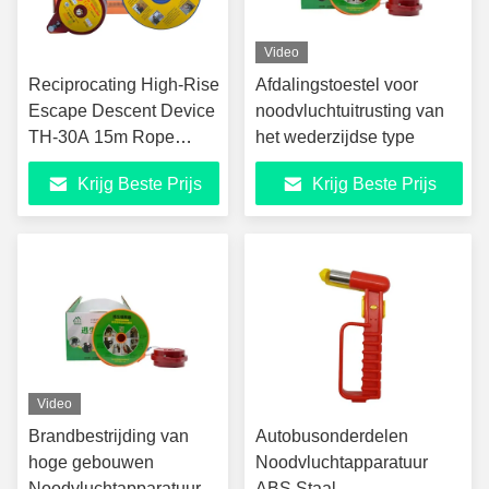
Video
Reciprocating High-Rise
Afdalingstoestel voor
Escape Descent Device
noodvluchtuitrusting van
TH-30A 15m Rope
het wederzijdse type
1000kg Breaking Force
Krijg Beste Prijs
Krijg Beste Prijs
Safety Harness Kit voor
brandnood evacuatie
Video
Brandbestrijding van
Autobusonderdelen
hoge gebouwen
Noodvluchtapparatuur
Noodvluchtapparatuur
ABS Staal