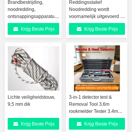
Brandbestrijding,
Reddingsstatief
noodredding,
Noodredding wordt
ontsnappingsapparatuur,
voornamelijk uitgevoerd in
gereguleerde afdaling
een beperkte ruimte JSJ-S
Krijg Beste Prijs
Krijg Beste Prijs
15m-100m
Lichte veiligheidstouw,
3-in-1 detector test &
9,5 mm dik
Removal Tool 3.6m
rookmelder Tester 3.4m
Detacher geanodiseerd
Krijg Beste Prijs
Krijg Beste Prijs
luchtvaart aluminium