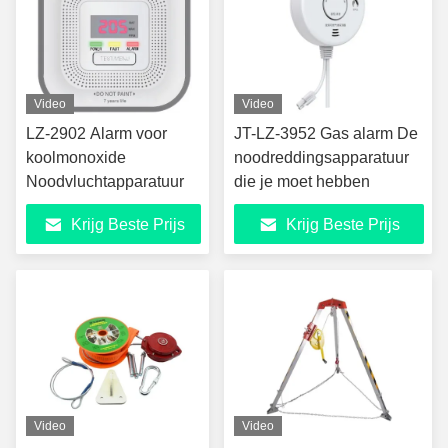
Video
Video
LZ-2902 Alarm voor
JT-LZ-3952 Gas alarm De
koolmonoxide
noodreddingsapparatuur
Noodvluchtapparatuur
die je moet hebben
Krijg Beste Prijs
Krijg Beste Prijs
Video
Video