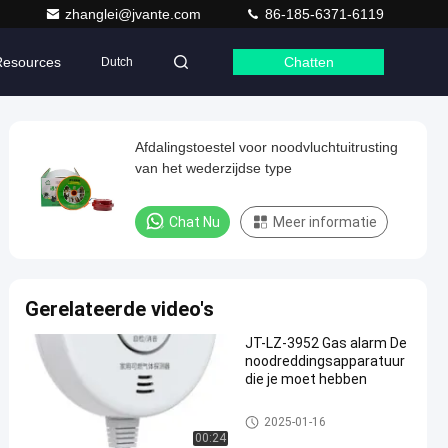
zhanglei@jvante.com
86-185-6371-6119
Resources
Chatten
Dutch
Afdalingstoestel voor noodvluchtuitrusting
van het wederzijdse type
Chat Nu
Meer informatie
Gerelateerde video's
JT-LZ-3952 Gas alarm De
noodreddingsapparatuur
die je moet hebben
Noodvluchtapparatuur
2025-01-16
00:24