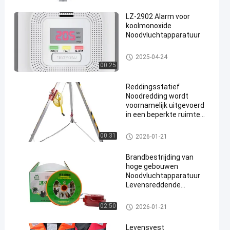
LZ-2902 Alarm voor
koolmonoxide
Noodvluchtapparatuur
Noodvluchtapparatuur
2025-04-24
00:25
en
Reddingsstatief
Noodredding wordt
voornamelijk uitgevoerd
in een beperkte ruimte
JSJ-S
Noodvluchtapparatuur
00:31
2026-01-21
Brandbestrijding van
hoge gebouwen
Noodvluchtapparatuur
Levensreddende
afdalingsautoriteit
Noodvluchtapparatuur
02:50
2026-01-21
Levensvest