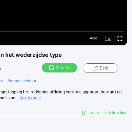
Auto
Picture-
Fullscre
in-
Picture
an het wederzijdse type
Chat Nu
Deel
n
nt
#
noodvluchthut
opstopping Het reddende afdaling controle apparaat bestaat uit
ort van...
Bekijk meer
Laat een bericht achter.