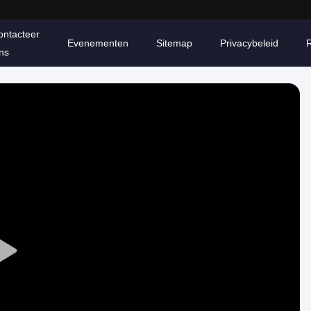
ontacteer
Evenementen
Sitemap
Privacybeleid
ns
Play
Video