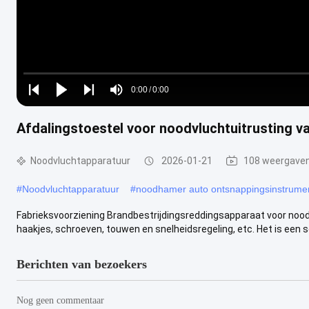
Loaded
:
0%
0:00
/
0:00
Play
Play
Play
Mute
Current
Duration
next
next
Afdalingstoestel voor noodvluchtuitrusting v
Time
Noodvluchtapparatuur
2026-01-21
108 weergave
#
Noodvluchtapparatuur
#
noodhamer auto ontsnappingsinstrume
Fabrieksvoorziening Brandbestrijdingsreddingsapparaat voor nood
haakjes, schroeven, touwen en snelheidsregeling, etc. Het is een so
Berichten van bezoekers
Nog geen commentaar