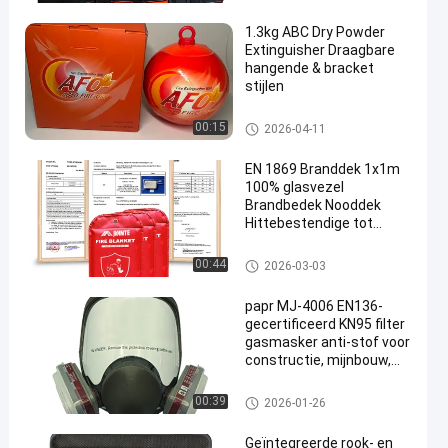
betaalbaar en praktisch
sbesparing
Zwemreddingsvest
1.3kg ABC Dry Powder
Extinguisher Draagbare
hangende & bracket
stijlen
Brandblussers voor auto's
00:15
2026-04-11
en
EN 1869 Branddek 1x1m
100% glasvezel
Brandbedek Nooddek
Hittebestendige tot
500°C Voor Keuken
Werkplaats Veiligheid Met
Brandblussende deken
00:44
2026-03-03
opslagzak
papr MJ-4006 EN136-
gecertificeerd KN95 filter
gasmasker anti-stof voor
constructie, mijnbouw,
chemische verf, veiligheid
Gasrespiratormasker
00:39
2026-01-26
Geïntegreerde rook- en