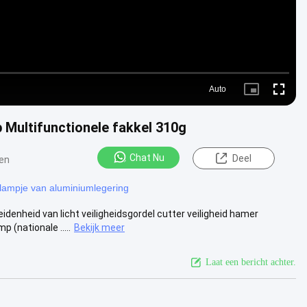
Auto
Picture-
Fullscre
in-
Picture
 Multifunctionele fakkel 310g
Chat Nu
Deel
en
dlampje van aluminiumlegering
nheid van licht veiligheidsgordel cutter veiligheid hamer
(nationale .....
Bekijk meer
Laat een bericht achter.