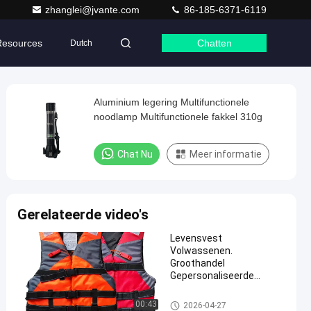
zhanglei@jvante.com
86-185-6371-6119
Resources
Chatten
Dutch
Aluminium legering Multifunctionele
noodlamp Multifunctionele fakkel 310g
Chat Nu
Meer informatie
Gerelateerde video's
Levensvest
Volwassenen.
Groothandel
Gepersonaliseerde
aanpassing Meerdere
kleuren Levensvest
De Producten van de het leven
00:43
2026-04-27