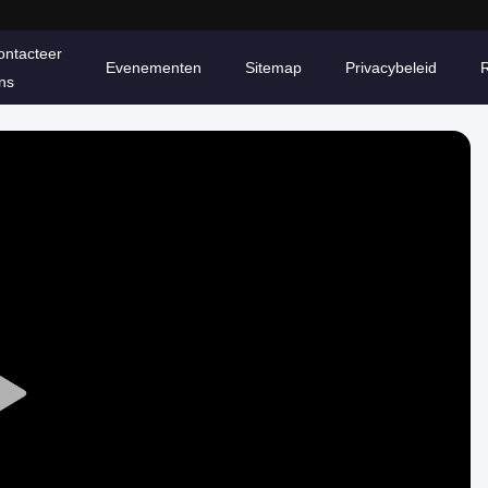
ontacteer
Evenementen
Sitemap
Privacybeleid
ns
Play
Video