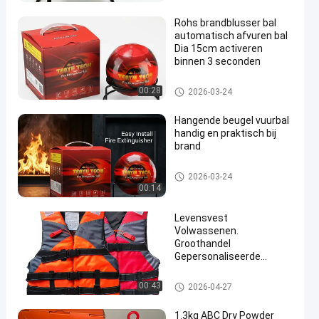
Rohs brandblusser bal
automatisch afvuren bal
Dia 15cm activeren
binnen 3 seconden
Brandblusapparaatbal
00:28
2026-03-24
en
Hangende beugel vuurbal
handig en praktisch bij
brand
Brandblusapparaatbal
2026-03-24
00:14
Levensvest
Volwassenen.
Groothandel
Gepersonaliseerde
aanpassing Meerdere
kleuren Levensvest
De Producten van de het leven
00:43
2026-04-27
betaalbaar en praktisch
sbesparing
Zwemreddingsvest
1.3kg ABC Dry Powder