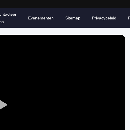
ontacteer
Evenementen
Sitemap
Privacybeleid
ns
Play
Video