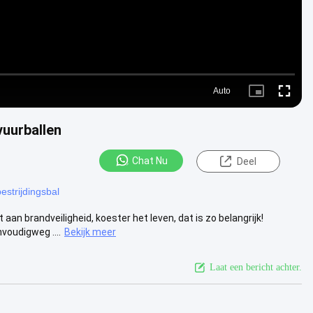
Auto
Picture-
Fullscre
in-
Picture
uurballen
Chat Nu
Deel
estrijdingsbal
n brandveiligheid, koester het leven, dat is zo belangrijk!
voudigweg ....
Bekijk meer
Laat een bericht achter.