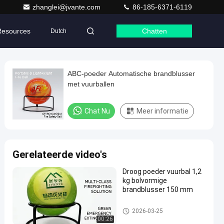
zhanglei@jvante.com
86-185-6371-6119
Resources
Chatten
Dutch
ABC-poeder Automatische brandblusser
met vuurballen
Chat Nu
Meer informatie
Gerelateerde video's
Droog poeder vuurbal 1,2
kg bolvormige
brandblusser 150 mm
Brandblusapparaatbal
2026-03-25
00:26