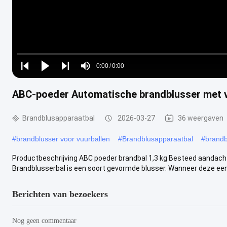
Loaded
:
0%
0:00
/
0:00
Play
Play
Play
Mute
Current
Duration
next
next
ABC-poeder Automatische brandblusser met v
Time
Brandblusapparaatbal
2026-03-27
36 weergaven
#
brandblusser voor vuurballen
#
Brandblusapparaatbal
#
brandb
Productbeschrijving ABC poeder brandbal 1,3 kg Besteed aandacht aa
Brandblusserbal is een soort gevormde blusser. Wanneer deze een
Berichten van bezoekers
Nog geen commentaar