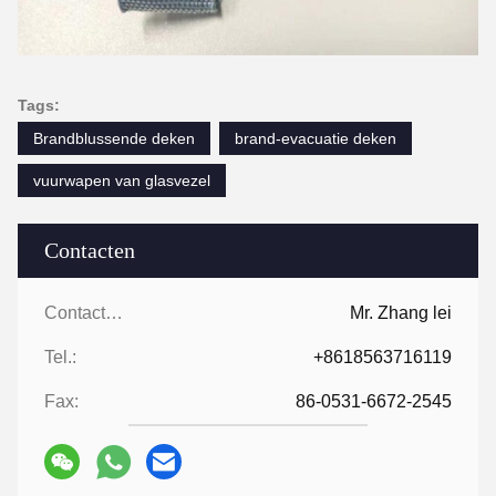
Tags:
Brandblussende deken
brand-evacuatie deken
vuurwapen van glasvezel
Contacten
Contacten:
Mr. Zhang lei
Tel.:
+8618563716119
Fax:
86-0531-6672-2545