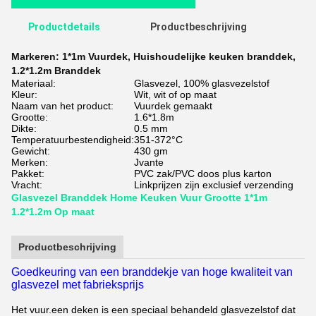
Productdetails
Productbeschrijving
Markeren:
1*1m Vuurdek
,
Huishoudelijke keuken branddek
,
1.2*1.2m Branddek
Materiaal:
Glasvezel, 100% glasvezelstof
Kleur:
Wit, wit of op maat
Naam van het product:
Vuurdek gemaakt
Grootte:
1.6*1.8m
Dikte:
0.5 mm
Temperatuurbestendigheid:
351-372°C
Gewicht:
430 gm
Merken:
Jvante
Pakket:
PVC zak/PVC doos plus karton
Vracht:
Linkprijzen zijn exclusief verzending
Glasvezel Branddek Home Keuken Vuur Grootte 1*1m
1.2*1.2m Op maat
Productbeschrijving
Goedkeuring van een branddekje van hoge kwaliteit van
glasvezel met fabrieksprijs
Het vuur.
een deken is een speciaal behandeld glasvezelstof dat