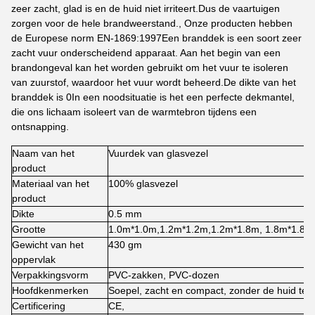
zeer zacht, glad is en de huid niet irriteert.Dus de vaartuigen
zorgen voor de hele brandweerstand., Onze producten hebben
de Europese norm EN-1869:1997Een branddek is een soort zeer
zacht vuur onderscheidend apparaat. Aan het begin van een
brandongeval kan het worden gebruikt om het vuur te isoleren
van zuurstof, waardoor het vuur wordt beheerd.De dikte van het
branddek is 0In een noodsituatie is het een perfecte dekmantel,
die ons lichaam isoleert van de warmtebron tijdens een
ontsnapping.
Naam van het
Vuurdek van glasvezel
product
Materiaal van het
100% glasvezel
product
Dikte
0.5 mm
Grootte
1.0m*1.0m,1.2m*1.2m,1.2m*1.8m, 1.8m*1.8m 
Gewicht van het
430 gm
oppervlak
Verpakkingsvorm
PVC-zakken, PVC-dozen
Hoofdkenmerken
Soepel, zacht en compact, zonder de huid te ir
Certificering
CE,