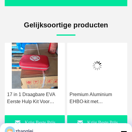
Gelijksoortige producten
17 in 1 Draagbare EVA
Premium Aluminium
Eerste Hulp Kit Voor
EHBO-kit met
Outdoor Huis Auto Nood
schouderband
Survival Met essentiële
waterbestendig
Krijg Beste Prijs
Krijg Beste Prijs
medische benodigdheden
dubbellaag noodgeval
voor thuisbureau
zhanglei