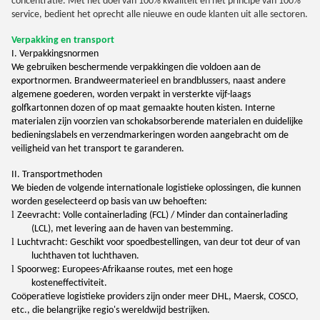
concentratie. Met het doel van 100% kwaliteit en het principe van 100%
service, bedient het oprecht alle nieuwe en oude klanten uit alle sectoren.
Verpakking en transport
I. Verpakkingsnormen
We gebruiken beschermende verpakkingen die voldoen aan de
exportnormen. Brandweermaterieel en brandblussers, naast andere
algemene goederen, worden verpakt in versterkte vijf-laags
golfkartonnen dozen of op maat gemaakte houten kisten. Interne
materialen zijn voorzien van schokabsorberende materialen en duidelijke
bedieningslabels en verzendmarkeringen worden aangebracht om de
veiligheid van het transport te garanderen.
II. Transportmethoden
We bieden de volgende internationale logistieke oplossingen, die kunnen
worden geselecteerd op basis van uw behoeften:
l
Zeevracht: Volle containerlading (FCL) / Minder dan containerlading
(LCL), met levering aan de haven van bestemming.
l
Luchtvracht: Geschikt voor spoedbestellingen, van deur tot deur of van
luchthaven tot luchthaven.
l
Spoorweg: Europees-Afrikaanse routes, met een hoge
kosteneffectiviteit.
Coöperatieve logistieke providers zijn onder meer DHL, Maersk, COSCO,
etc., die belangrijke regio's wereldwijd bestrijken.