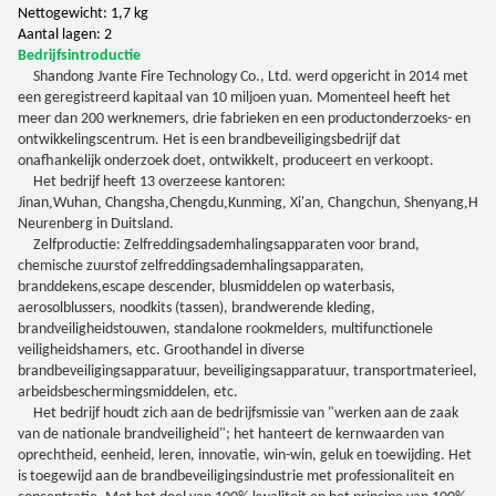
Nettogewicht: 1,7 kg
Aantal lagen: 2
Bedrijfsintroductie
Shandong J
v
an
te
Fire Technology Co., Ltd.
werd opgericht in 2014 met
een geregistreerd kapitaal van 10 miljoen yuan. Momenteel heeft het
meer dan 200 werknemers, drie fabrieken en een productonderzoeks- en
ontwikkelingscentrum. Het is een brandbeveiligingsbedrijf dat
onafhankelijk onderzoek doet, ontwikkelt, produceert en verkoopt.
Het bedrijf heeft 13 overzeese kantoren:
,
,
,
,
,
,
,
,
Jinan
Wuhan
Changsha
Chengdu
Kunming
Xi'an
Changchun
Shenyang
Har
Neurenberg in Duitsland.
Zelfproductie: Zelfreddingsademhalingsapparaten voor brand,
chemische zuurstof zelfreddingsademhalingsapparaten,
branddekens,
e
scape descender, blusmiddelen op waterbasis,
aerosolblussers, noodkits (tassen), brandwerende kleding,
brandveiligheidstouwen, standalone rookmelders, multifunctionele
veiligheidshamers, etc. Groothandel in diverse
brandbeveiligingsapparatuur, beveiligingsapparatuur, transportmaterieel,
arbeidsbeschermingsmiddelen, etc.
Het bedrijf houdt zich aan de bedrijfsmissie van "werken aan de zaak
van de nationale brandveiligheid"; het hanteert de kernwaarden van
oprechtheid, eenheid, leren, innovatie, win-win, geluk en toewijding. Het
is toegewijd aan de brandbeveiligingsindustrie met professionaliteit en