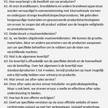
V1: Hoe waarborgt u de kwaliteit van uw producten?
A1: Al onze brandblussers, branddekens en andere brandweerapparatuur
worden vervaardigd in overeenstemming met internationale normen
en ondergaan strenge kwaliteitsinspectieprocedures. We gebruiken
hoogwaardige materialen en geavanceerde productietechnologieën
om ervoor te zorgen dat elk product voldoet aan de hoogste veiligheids-
en prestatienormen.
V2: Ondersteunt u maatwerkdiensten?
A2: Ja, we bieden uitgebreide maatwerkdiensten. We kunnen de grootte,
materialen, kleur en andere parameters van de producten aanpassen
aan uw specifieke behoeften om te voldoen aan de eisen van
verschillende markten.
V3: Wat is de algemene levertijd?
A3: De levertijd is afhankelijk van de specifieke details en de hoeveelheid
van de bestelling. Over het algemeen is de levertijd voor
standaardproducten 1 tot 4 weken, terwijl producten op maat mogelijk
extra tijd nodig hebben voor ontwerp en productie.
V4: Wat omvat uw after-sales service?
A4: Onze after-sales service omvat installatie- en gebruiksbegeleiding.
Waar u ook bent, we streven ernaar u snelle en effectieve after-sales
ondersteuning te bieden.
V5: Hoe kan ik een offerte verkrijgen?
A5: Geef uw specifieke vereisten op via onze officiële website of neem
rechtstreeks contact op met het verkoopteam, inclusief producttype,