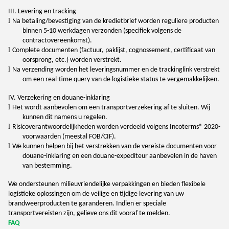
III. Levering en tracking
l
Na betaling/bevestiging van de kredietbrief worden reguliere producten
binnen 5-10 werkdagen verzonden (specifiek volgens de
contractovereenkomst).
l
Complete documenten (factuur, paklijst, cognossement, certificaat van
oorsprong, etc.) worden verstrekt.
l
Na verzending worden het leveringsnummer en de trackinglink verstrekt
om een real-time query van de logistieke status te vergemakkelijken.
IV. Verzekering en douane-inklaring
l
Het wordt aanbevolen om een transportverzekering af te sluiten. Wij
kunnen dit namens u regelen.
l
Risicoverantwoordelijkheden worden verdeeld volgens Incoterms® 2020-
voorwaarden (meestal FOB/CIF).
l
We kunnen helpen bij het verstrekken van de vereiste documenten voor
douane-inklaring en een douane-expediteur aanbevelen in de haven
van bestemming.
We ondersteunen milieuvriendelijke verpakkingen en bieden flexibele
logistieke oplossingen om de veilige en tijdige levering van uw
brandweerproducten te garanderen. Indien er speciale
transportvereisten zijn, gelieve ons dit vooraf te melden.
FAQ