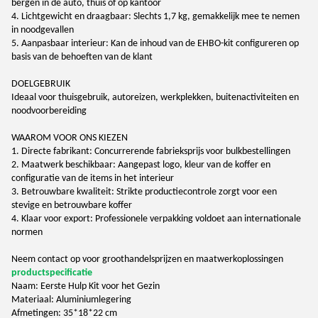
bergen in de auto, thuis of op kantoor
4. Lichtgewicht en draagbaar: Slechts 1,7 kg, gemakkelijk mee te nemen
in noodgevallen
5. Aanpasbaar interieur: Kan de inhoud van de EHBO-kit configureren op
basis van de behoeften van de klant
DOELGEBRUIK
Ideaal voor thuisgebruik, autoreizen, werkplekken, buitenactiviteiten en
noodvoorbereiding
WAAROM VOOR ONS KIEZEN
1. Directe fabrikant: Concurrerende fabrieksprijs voor bulkbestellingen
2. Maatwerk beschikbaar: Aangepast logo, kleur van de koffer en
configuratie van de items in het interieur
3. Betrouwbare kwaliteit: Strikte productiecontrole zorgt voor een
stevige en betrouwbare koffer
4. Klaar voor export: Professionele verpakking voldoet aan internationale
normen
Neem contact op voor groothandelsprijzen en maatwerkoplossingen
productspecificatie
Naam: Eerste Hulp Kit voor het Gezin
Materiaal: Aluminiumlegering
Afmetingen: 35*18*22 cm