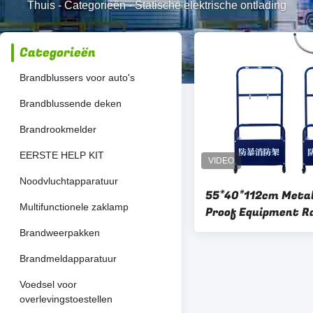
Thuis
-
Categorieën
-
Statische elektrische ontlading
Categorieën
Brandblussers voor auto's
Brandblussende deken
Brandrookmelder
EERSTE HELP KIT
Noodvluchtapparatuur
55*40*112cm Metal
Multifunctionele zaklamp
Proof Equipment R
gemakkelijk te ve
Brandweerpakken
Brandmeldapparatuur
Voedsel voor
overlevingstoestellen